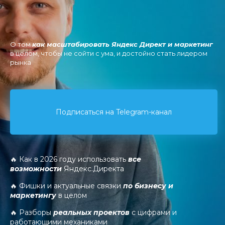
О том
как масштабировать Яндекс Директ и маркетинг
в целом, чтобы не сойти с ума, и достойно стать лидером
рынка
Подписаться на Telegram-канал
🔥 Как в 2026 году использовать
все
возможности
Яндекс.Директа
🔥 Фишки и актуальные связки
по бизнесу и
маркетингу
в целом
🔥 Разборы
реальных проектов
с цифрами и
работающими механиками