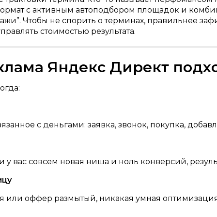
формат с активным автоподбором площадок и комбин
одажи”. Чтобы не спорить о терминах, правильнее заф
правлять стоимостью результата.
клама Яндекс Директ подх
огда:
язанное с деньгами: заявка, звонок, покупка, добавле
и у вас совсем новая ниша и ноль конверсий, резул
ицу
я или оффер размытый, никакая умная оптимизация 