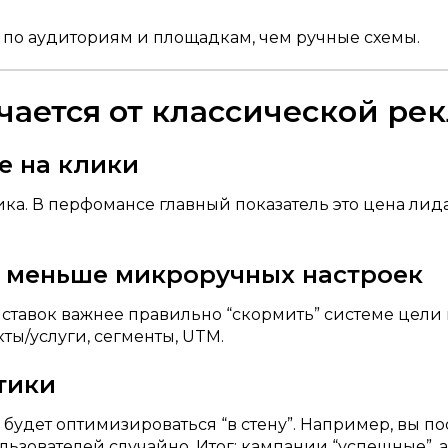
по аудиториям и площадкам, чем ручные схемы.
чается от классической ре
не на клики
ика. В перфомансе главный показатель это цена лида
, меньше микроручных настроек
тавок важнее правильно “скормить” системе цели и
ы/услуги, сегменты, UTM.
тики
будет оптимизироваться “в стену”. Например, вы 
ользователей случайно. Итог: кампании “успешные”, а