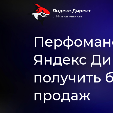
Яндекс.Директ
от Михаила Антонова
Перфоманс
Яндекс Ди
получить 
продаж