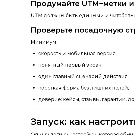
Продумайте UTM−метки и 
UTM должны быть едиными и читабельны
Проверьте посадочную с
Минимум:
скорость и мобильная версия;
понятный первый экран;
один главный сценарий действия;
короткая форма без лишних полей;
доверие: кейсы, отзывы, гарантии, д
Запуск: как настрои
Опишу логику настройки, которая обычн