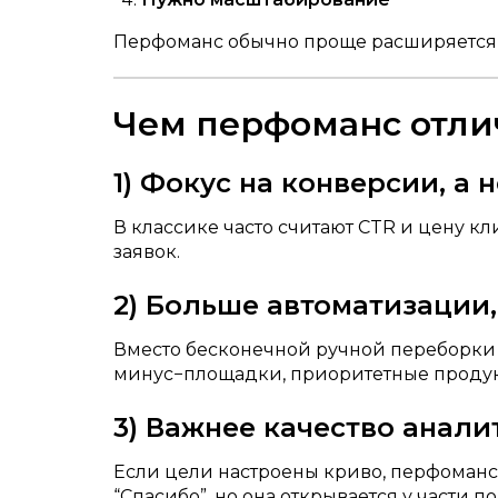
Перфоманс обычно проще расширяется 
Чем перфоманс отли
1) Фокус на конверсии, а 
В классике часто считают CTR и цену кл
заявок.
2) Больше автоматизации
Вместо бесконечной ручной переборки с
минус−площадки, приоритетные продукт
3) Важнее качество анали
Если цели настроены криво, перфоманс 
“Спасибо”, но она открывается у части п