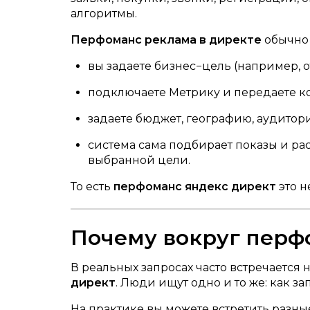
алгоритмы.
Перфоманс реклама в директе
обычно 
вы задаете бизнес−цель (например, о
подключаете Метрику и передаете к
задаете бюджет, географию, аудитор
система сама подбирает показы и ра
выбранной цели.
То есть
перфоманс яндекс директ
это н
Почему вокруг перф
В реальных запросах часто встречается
директ
. Люди ищут одно и то же: как з
На практике вы можете встретить разны