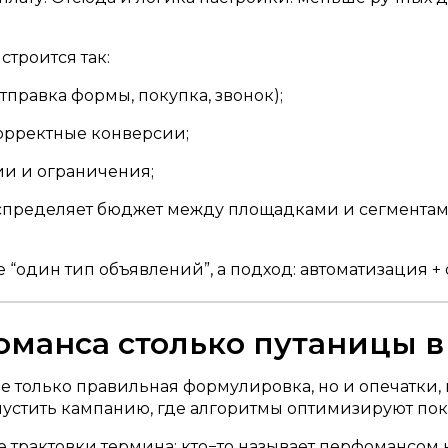
строится так:
тправка формы, покупка, звонок);
орректные конверсии;
ии и ограничения;
спределяет бюджет между площадками и сегментами,
е “один тип объявлений”, а подход: автоматизация 
оманса столько путаницы в
 не только правильная формулировка, но и опечатки
апустить кампанию, где алгоритмы оптимизируют пок
е трактовки термина: кто−то называет перфомансом