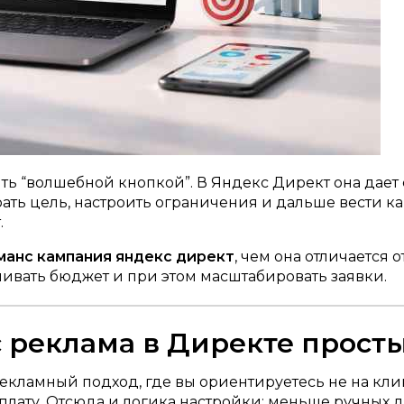
ь “волшебной кнопкой”. В Яндекс Директ она дает с
ать цель, настроить ограничения и дальше вести ка
.
анс кампания яндекс директ
, чем она отличается 
сливать бюджет и при этом масштабировать заявки.
с реклама в Директе прост
ламный подход, где вы ориентируетесь не на клики
 оплату. Отсюда и логика настройки: меньше ручных