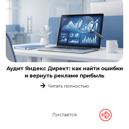
Аудит Яндекс Директ: как найти ошибки
и вернуть рекламе прибыль
Читать полностью
Листается
Листается
Листается
Листается
Листается
Листается
Листается
Листается
Листается
Листается
Листается
Листается
Листается
Листается
Листается
Листается