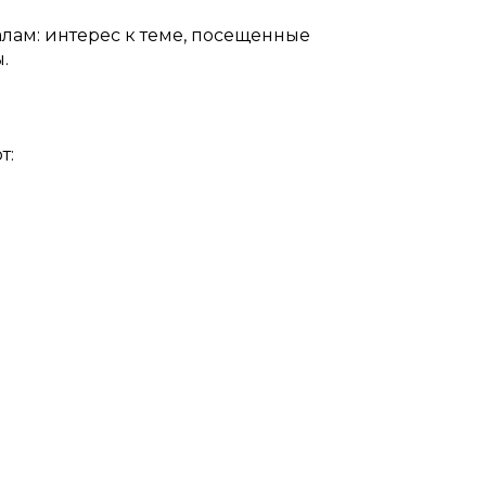
лам: интерес к теме, посещенные
.
т: