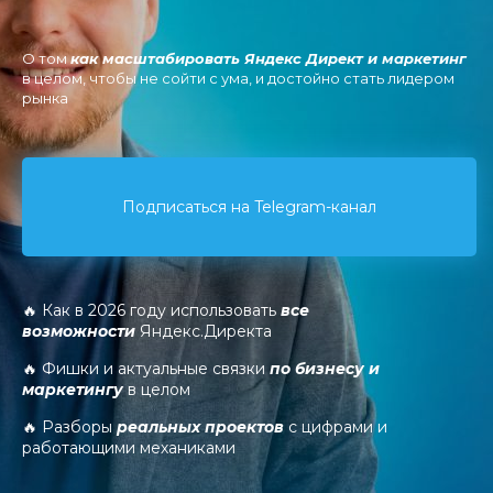
О том
как масштабировать Яндекс Директ и маркетинг
в целом, чтобы не сойти с ума, и достойно стать лидером
рынка
Подписаться на Telegram-канал
🔥 Как в 2026 году использовать
все
возможности
Яндекс.Директа
🔥 Фишки и актуальные связки
по бизнесу и
маркетингу
в целом
🔥 Разборы
реальных проектов
с цифрами и
работающими механиками