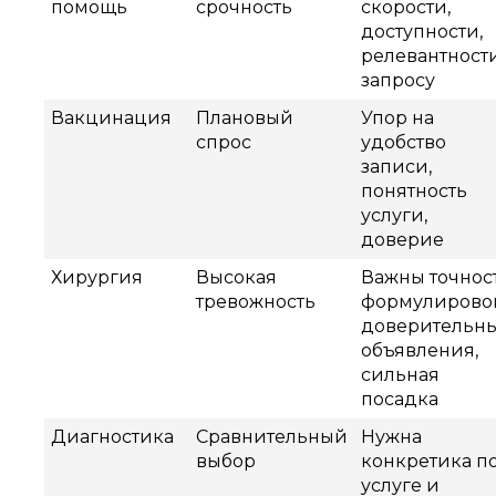
помощь
срочность
скорости,
доступности,
релевантност
запросу
Вакцинация
Плановый
Упор на
спрос
удобство
записи,
понятность
услуги,
доверие
Хирургия
Высокая
Важны точнос
тревожность
формулировок
доверительн
объявления,
сильная
посадка
Диагностика
Сравнительный
Нужна
выбор
конкретика п
услуге и