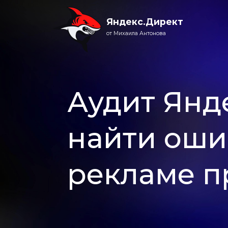
Яндекс.Директ
от Михаила Антонова
Аудит Янде
найти оши
рекламе п