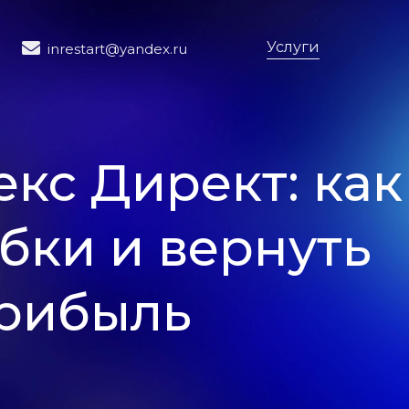
Услуги
inrestart@yandex.ru
кс Директ: как
бки и вернуть
рибыль