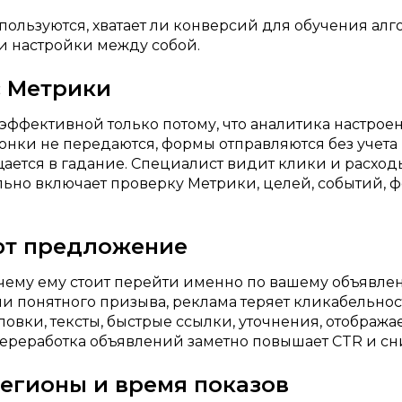
пользуются, хватает ли конверсий для обучения ал
и настройки между собой.
с Метрики
эффективной только потому, что аналитика настрое
вонки не передаются, формы отправляются без учета
ется в гадание. Специалист видит клики и расходы,
ьно включает проверку Метрики, целей, событий, ф
ют предложение
чему ему стоит перейти именно по вашему объявлени
ли понятного призыва, реклама теряет кликабельност
овки, тексты, быстрые ссылки, уточнения, отображ
переработка объявлений заметно повышает CTR и сн
 регионы и время показов