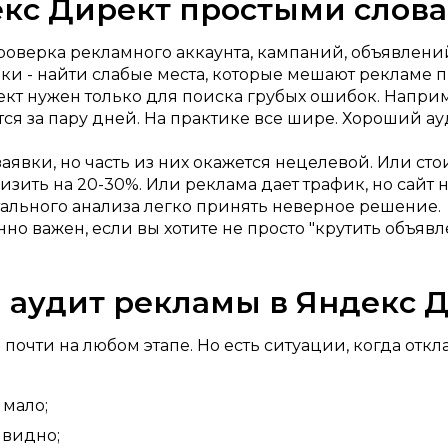
декс Директ простыми слов
роверка рекламного аккаунта, кампаний, объявлений,
ки - найти слабые места, которые мешают рекламе 
кт нужен только для поиска грубых ошибок. Наприме
тся за пару дней. На практике все шире. Хороший ау
явки, но часть из них окажется нецелевой. Или ст
зить на 20-30%. Или реклама дает трафик, но сайт 
етального анализа легко принять неверное решение.
о важен, если вы хотите не просто "крутить объявл
н аудит рекламы в Яндекс 
чти на любом этапе. Но есть ситуации, когда откла
 мало;
 видно;