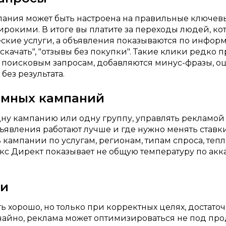
мпания может быть настроена на правильные ключев
окими. В итоге вы платите за переходы людей, кот
кие услуги, а объявления показываются по информ
 "скачать", "отзывы без покупки". Такие клики редко
 поисковым запросам, добавляются минус-фразы, оц
без результата.
ламных кампаний
ну кампанию или одну группу, управлять рекламой 
ъявления работают лучше и где нужно менять ставки
ь кампании по услугам, регионам, типам спроса, те
кс Директ показывает не общую температуру по акк
ии
ть хорошо, но только при корректных целях, достат
учайно, реклама может оптимизироваться не под пр