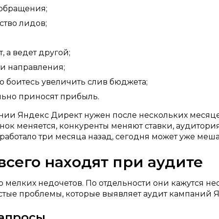
 обращения;
ство лидов;
 а ведет другой;
ли направления;
о боитесь увеличить слив бюджета;
льно приносят прибыль.
нии Яндекс Директ нужен после нескольких месяце
ок меняется, конкуренты меняют ставки, аудитория 
 работало три месяца назад, сегодня может уже меша
сего находят при аудите
 мелких недочетов. По отдельности они кажутся не
стые проблемы, которые выявляет аудит кампаний 
запросы