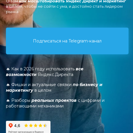
О том
как масштабировать Яндекс Директ и маркетинг
в целом, чтобы не сойти с ума, и достойно стать лидером
рынка
Подписаться на Telegram-канал
🔥 Как в 2026 году использовать
все
возможности
Яндекс.Директа
🔥 Фишки и актуальные связки
по бизнесу и
маркетингу
в целом
🔥 Разборы
реальных проектов
с цифрами и
работающими механиками