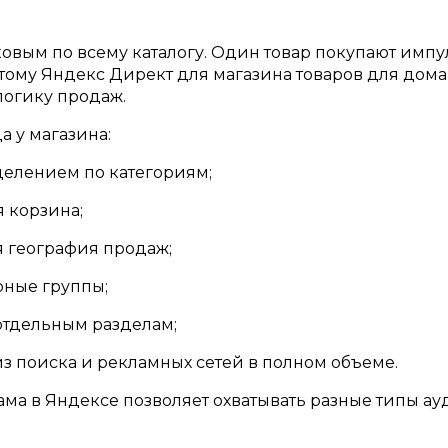
ковым по всему каталогу. Один товар покупают имп
оэтому Яндекс Директ для магазина товаров для дом
логику продаж.
а у магазина:
делением по категориям;
я корзина;
я география продаж;
рные группы;
отдельным разделам;
 из поиска и рекламных сетей в полном объеме.
ама в Яндексе позволяет охватывать разные типы ау