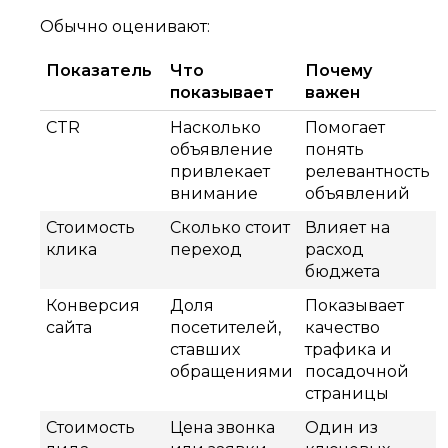
Обычно оценивают:
Показатель
Что
Почему
показывает
важен
CTR
Насколько
Помогает
объявление
понять
привлекает
релевантность
внимание
объявлений
Стоимость
Сколько стоит
Влияет на
клика
переход
расход
бюджета
Конверсия
Доля
Показывает
сайта
посетителей,
качество
ставших
трафика и
обращениями
посадочной
страницы
Стоимость
Цена звонка
Один из