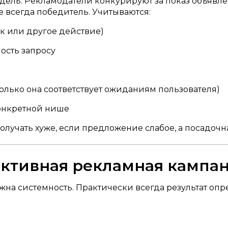
одель. Рекламодатели конкурируют за показ объявл
е всегда победитель. Учитываются:
ик или другое действие)
ость запросу
олько она соответствует ожиданиям пользователя)
онкретной нише
олучать хуже, если предложение слабое, а посадочна
ективная рекламная кампа
ажна системность. Практически всегда результат о