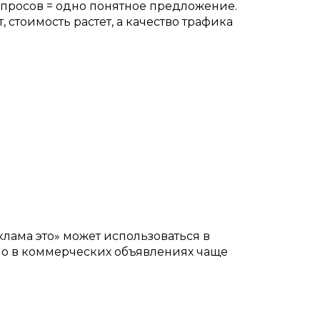
апросов = одно понятное предложение.
, стоимость растет, а качество трафика
клама это» может использоваться в
но в коммерческих объявлениях чаще