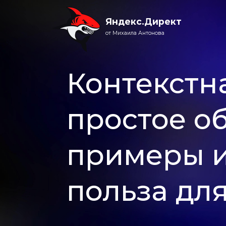
Яндекс.Директ
от Михаила Антонова
Контекстна
простое о
примеры и
польза дл