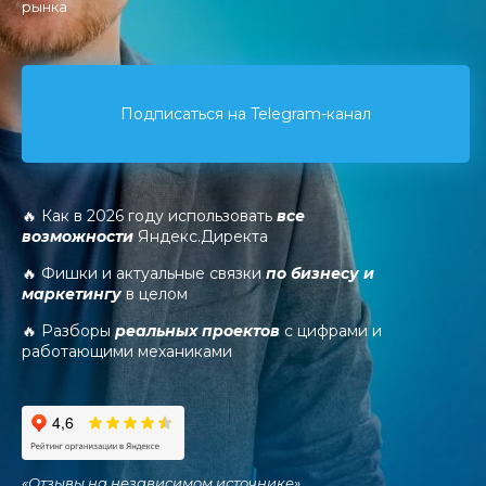
рынка
Подписаться на Telegram-канал
🔥 Как в 2026 году использовать
все
возможности
Яндекс.Директа
🔥 Фишки и актуальные связки
по бизнесу и
маркетингу
в целом
🔥 Разборы
реальных проектов
с цифрами и
работающими механиками
«
Отзывы на независимом источнике
»